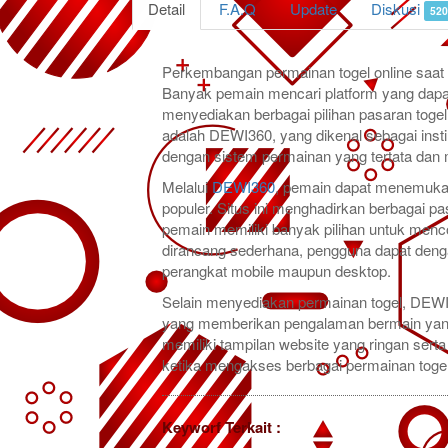
Detail
F.A.Q
Update
Diskusi
52
Perkembangan permainan togel online saat i
Banyak pemain mencari platform yang dap
menyediakan berbagai pilihan pasaran togel
adalah DEWI360, yang dikenal sebagai insti
dengan sistem permainan yang tertata dan
Melalui
DEWI360
, pemain dapat menemukan
populer. Situs ini menghadirkan berbagai pas
pemain memiliki banyak pilihan untuk men
dirancang sederhana, pengguna dapat deng
perangkat mobile maupun desktop.
Selain menyediakan permainan togel, DEWI
yang memberikan pengalaman bermain yang 
memiliki tampilan website yang ringan ser
ketika mengakses berbagai permainan togel
Keyworf Terkait :