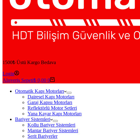
1500₺ Üstü Kargo Bedava
Login
Alışveriş Sepeti
₺
0,00
0
Otomatik Kapı Motorları
Dairesel Kapı Motorları
Garaj Kapısı Motorları
Reflektörlü Motor Setleri
Yana Kayar Kapı Motorları
Bariyer Sistemleri
Kollu Bariyer Sistemleri
Mantar Bariyer Sistemleri
Şerit Bariyerler