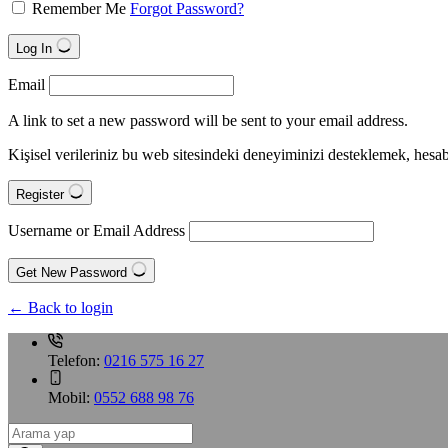
Remember Me
Forgot Password?
Log In
Email
A link to set a new password will be sent to your email address.
Kişisel verileriniz bu web sitesindeki deneyiminizi desteklemek, hes
Register
Username or Email Address
Get New Password
← Back to login
Telefon:
0216 575 16 27
Mobil:
0552 688 98 76