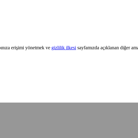
abınıza erişimi yönetmek ve
gizlilik ilkesi
sayfamızda açıklanan diğer amaçl